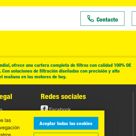
Contacto
ial, ofrece una cartera completa de filtros con calidad 100% OE
Con soluciones de filtración diseñadas con precisión y alto
del mañana en los motores de hoy.
egal
Redes sociales
os
Facebook
ue las
Instagram
Aceptar todas las cookies
avegación
YouTube
estros