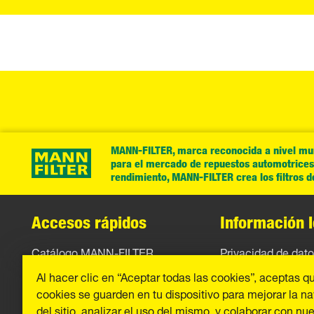
MANN-FILTER, marca reconocida a nivel mund
para el mercado de repuestos automotrices. 
rendimiento, MANN-FILTER crea los filtros 
Accesos rápidos
Información l
Catálogo MANN-FILTER
Privacidad de dat
Al hacer clic en “Aceptar todas las cookies”, aceptas q
Contacto
Aviso legal
cookies se guarden en tu dispositivo para mejorar la n
Imprint
del sitio, analizar el uso del mismo, y colaborar con nu