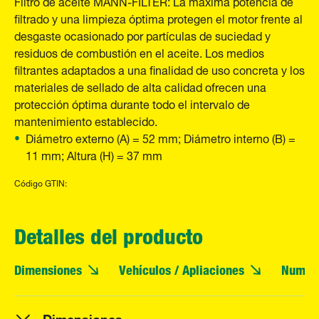
Filtro de aceite MANN-FILTER: La máxima potencia de
filtrado y una limpieza óptima protegen el motor frente al
desgaste ocasionado por partículas de suciedad y
residuos de combustión en el aceite. Los medios
filtrantes adaptados a una finalidad de uso concreta y los
materiales de sellado de alta calidad ofrecen una
protección óptima durante todo el intervalo de
mantenimiento establecido.
Diámetro externo (A) = 52 mm; Diámetro interno (B) =
11 mm; Altura (H) = 37 mm
Código GTIN:
Detalles del producto
Dimensiones
Vehículos / Apliaciones
Numero
Dimensiones