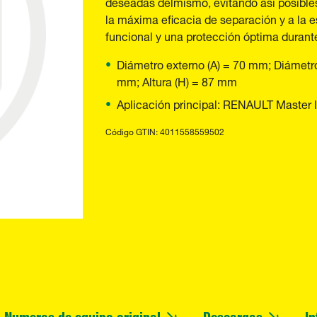
deseadas delmismo, evitando así posibles
la máxima eficacia de separación y a la es
funcional y una protección óptima durant
Diámetro externo (A) = 70 mm; Diámetro 
mm; Altura (H) = 87 mm
Aplicación principal: RENAULT Master II
Código GTIN: 4011558559502
Numeros de equipo original
Descargas
In