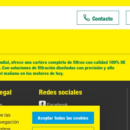
Contacto
ial, ofrece una cartera completa de filtros con calidad 100% OE
Con soluciones de filtración diseñadas con precisión y alto
del mañana en los motores de hoy.
egal
Redes sociales
os
Facebook
ue las
Instagram
Aceptar todas las cookies
avegación
YouTube
estros