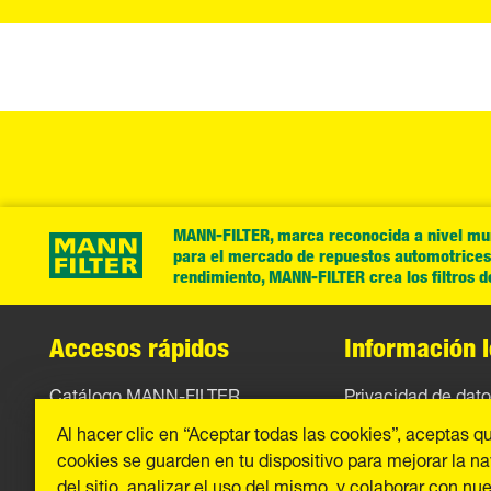
MANN-FILTER, marca reconocida a nivel mund
para el mercado de repuestos automotrices. 
rendimiento, MANN-FILTER crea los filtros 
Accesos rápidos
Información l
Catálogo MANN-FILTER
Privacidad de dat
Al hacer clic en “Aceptar todas las cookies”, aceptas q
Contacto
Aviso legal
cookies se guarden en tu dispositivo para mejorar la n
Imprint
del sitio, analizar el uso del mismo, y colaborar con nu