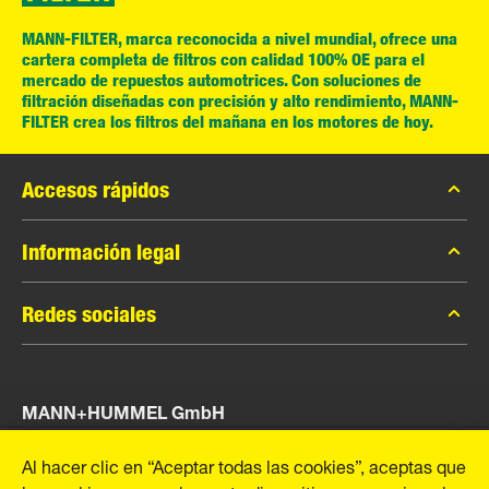
MANN-FILTER, marca reconocida a nivel mundial, ofrece una
cartera completa de filtros con calidad 100% OE para el
mercado de repuestos automotrices. Con soluciones de
filtración diseñadas con precisión y alto rendimiento, MANN-
FILTER crea los filtros del mañana en los motores de hoy.
Accesos rápidos
Catálogo MANN-FILTER
Información legal
Contacto
Privacidad de datos
Redes sociales
Aviso legal
Facebook
Imprint
MANN+HUMMEL GmbH
Instagram
YouTube
Schwieberdinger Straße 126
Al hacer clic en “Aceptar todas las cookies”, aceptas que
71636 Ludwigsburg