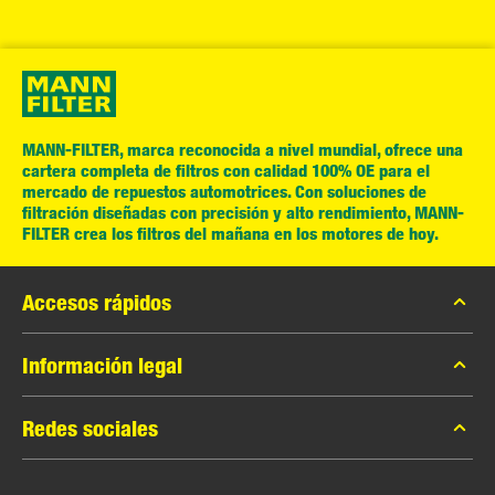
MANN-FILTER, marca reconocida a nivel mundial, ofrece una
cartera completa de filtros con calidad 100% OE para el
mercado de repuestos automotrices. Con soluciones de
filtración diseñadas con precisión y alto rendimiento, MANN-
FILTER crea los filtros del mañana en los motores de hoy.
Accesos rápidos
Catálogo MANN-FILTER
Información legal
Contacto
Privacidad de datos
Redes sociales
Aviso legal
Facebook