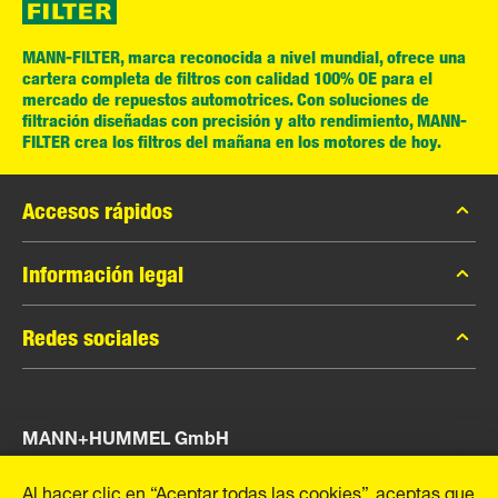
MANN-FILTER, marca reconocida a nivel mundial, ofrece una
cartera completa de filtros con calidad 100% OE para el
mercado de repuestos automotrices. Con soluciones de
filtración diseñadas con precisión y alto rendimiento, MANN-
FILTER crea los filtros del mañana en los motores de hoy.
Accesos rápidos
Catálogo MANN-FILTER
Información legal
Contacto
Privacidad de datos
Redes sociales
Aviso legal
Facebook
Imprint
MANN+HUMMEL GmbH
Instagram
YouTube
Schwieberdinger Straße 126
Al hacer clic en “Aceptar todas las cookies”, aceptas que