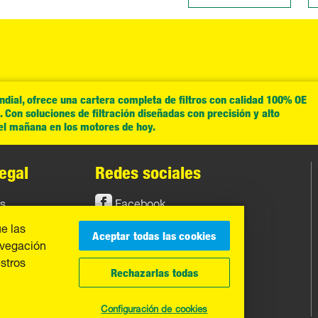
ial, ofrece una cartera completa de filtros con calidad 100% OE
Con soluciones de filtración diseñadas con precisión y alto
del mañana en los motores de hoy.
egal
Redes sociales
os
Facebook
ue las
Instagram
Aceptar todas las cookies
avegación
YouTube
estros
Rechazarlas todas
Configuración de cookies