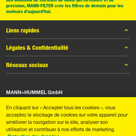
précision, MANN-FILTER crée les filtres de demain pour les
moteurs d'aujourd'hui.
Liens rapides
MANN-FILTER Catalogue
Légales & Confidentialité
Trouver un distributeur
Protection des données
Réseaux sociaux
Contact
Mentions légales
Facebook
Imprint
MANN+HUMMEL GmbH
Instagram
YouTube
Schwieberdinger Straße 126
En cliquant sur « Accepter tous les cookies », vous
71636 Ludwigsburg
acceptez le stockage de cookies sur votre appareil pour
Tel. +49 (7141) 98-0
améliorer la navigation sur le site, analyser son
Fax +49 (7141) 98-2545
utilisation et contribuer à nos efforts de marketing.
E-Mail:
info@mann-hummel.com