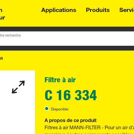
n
Applications
Produits
Serv
ur
tre recherche
ER
Filtre à air
C 16 334
Disponible
A propos de ce produit
Filtres à air MANN-FILTER - Pour un air d’
massique / autres composants sensibles