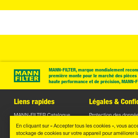
MANN-FILTER, marque mondialement reconnu
première monte pour le marché des pièces d
haute performance et de précision, MANN-FIL
Liens rapides
Légales & Confid
MANN-FILTER Catalogue
Protection des donné
En cliquant sur « Accepter tous les cookies », vous acc
Trouver un distributeur
Mentions légales
stockage de cookies sur votre appareil pour améliorer l
Contact
Imprint