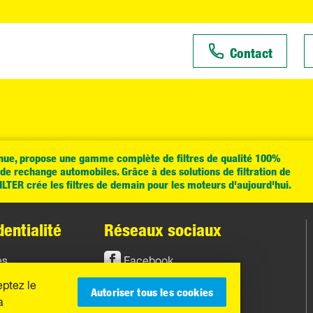
Contact
e, propose une gamme complète de filtres de qualité 100%
e rechange automobiles. Grâce à des solutions de filtration de
TER crée les filtres de demain pour les moteurs d'aujourd'hui.
entialité
Réseaux sociaux
es
Facebook
eptez le
Instagram
Autoriser tous les cookies
a
YouTube