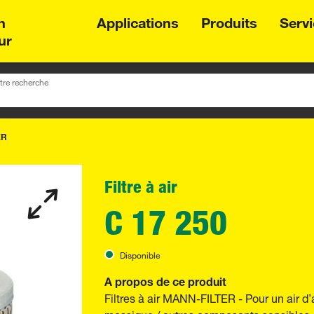
n
Applications
Produits
Serv
ur
tre recherche
ER
Filtre à air
C 17 250
Disponible
A propos de ce produit
Filtres à air MANN-FILTER - Pour un air d’
massique / autres composants sensibles