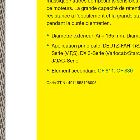
de moteurs. La grande capacité de rétentio
résistance à l'écoulement et la grande sta
pendant la durée d'entretien.
Diamètre extérieur (A) = 165 mm; Diamè
Application principale: DEUTZ-FAHR (
Serie (V,F,S), DX 3-Serie (Variocab/St
J/JAC-Serie
Elément secondaire
CF 811
,
CF 830
Code GTIN : 4011558128005