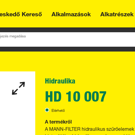
eskedő Kereső
Alkalmazások
Alkatrészek
fejezés megadása
Hidraulika
HD 10 007
Elérhető
A termékről
A MANN-FILTER hidraulikus szűrőelemek m