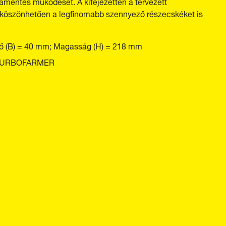
mamentes működését. A kifejezetten a tervezett
 köszönhetően a legfinomabb szennyező részecskéket is
rő (B) = 40 mm; Magasság (H) = 218 mm
 TURBOFARMER