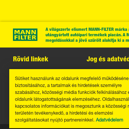
A világszerte elismert MANN-FILTER márka 
utángyártott autóipari termékek piacán. A 
megoldásokkal a jövő szűrőit alakítja ki a 
Rövid linkek
Jog és adatvé
MANN-FILTER katalógus
Adatvédelem
Sütiket használunk az oldalunk megfelelő működéséne
Kapcsolat
Jogi nyilatkozat
biztosításához, a tartalmak és hirdetések személyre
szabásához, közösségi média funkciók felkínálásához 
Impresszum
oldalunk látogatottságának elemzéséhez. Oldalhasznál
kapcsolatos információkat is megosztunk a közösségi
területén tevékenykedő, a hirdetési és elemzési
szolgáltatásokat nyújtó partnereinkkel.
Adatvédelem