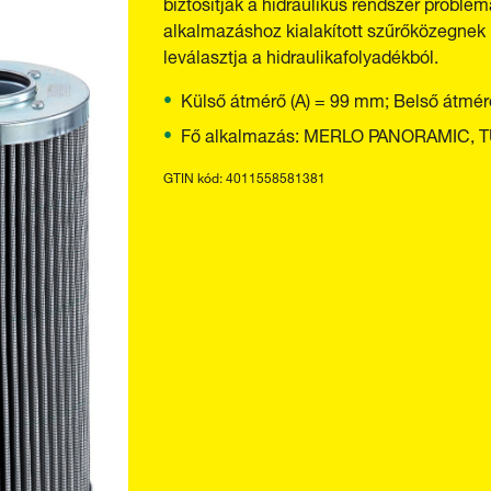
biztosítják a hidraulikus rendszer problé
alkalmazáshoz kialakított szűrőközegnek
leválasztja a hidraulikafolyadékból.
Külső átmérő (A) = 99 mm; Belső átmé
Fő alkalmazás: MERLO PANORAMIC,
GTIN kód: 4011558581381