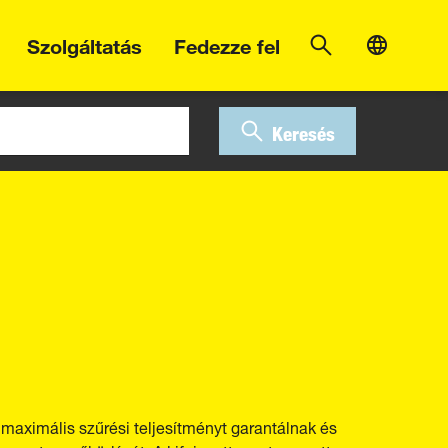
Szolgáltatás
Fedezze fel
Keresés
aximális szűrési teljesítményt garantálnak és