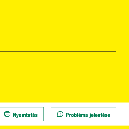
Nyomtatás
Probléma jelentése