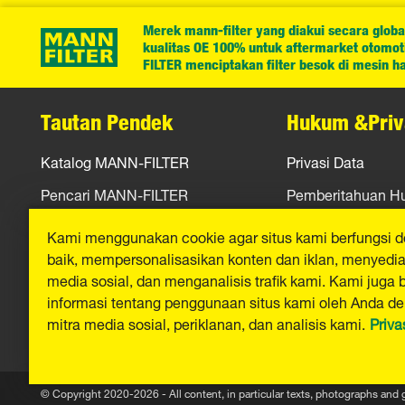
Merek mann-filter yang diakui secara globa
kualitas OE 100% untuk aftermarket otomotif
FILTER menciptakan filter besok di mesin har
Tautan Pendek
Hukum &Priv
Katalog MANN-FILTER
Privasi Data
Pencari MANN-FILTER
Pemberitahuan 
Peras
Jejak
Kami menggunakan cookie agar situs kami berfungsi 
baik, mempersonalisasikan konten dan iklan, menyediak
Kontak
media sosial, dan menganalisis trafik kami. Kami juga 
informasi tentang penggunaan situs kami oleh Anda d
mitra media sosial, periklanan, dan analisis kami.
Priva
© Copyright 2020-2026 - All content, in particular texts, photographs and 