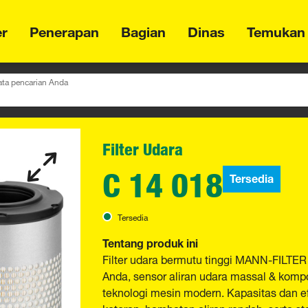
er
Penerapan
Bagian
Dinas
Temukan
ta pencarian Anda
Filter Udara
C 14 018
Tersedia
Tersedia
Tentang produk ini
Filter udara bermutu tinggi MANN-FILTER
Anda, sensor aliran udara massal & kompo
teknologi mesin modern. Kapasitas dan 
kotoran, hambatan aliran rendah, serta sta