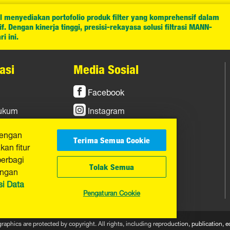
l menyediakan portofolio produk filter yang komprehensif dalam
. Dengan kinerja tinggi, presisi-rekayasa solusi filtrasi MANN-
i ini.
asi
Media Sosial
Facebook
Hukum
Instagram
YouTube
dengan
Terima Semua Cookie
an fitur
berbagi
Tolak Semua
engan
si Data
Pengaturan Cookie
graphics are protected by copyright. All rights, including reproduction, publicatio