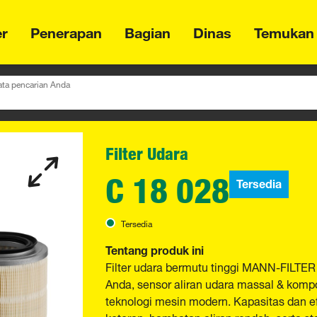
er
Penerapan
Bagian
Dinas
Temukan
ta pencarian Anda
Filter Udara
C 18 028
Tersedia
Tersedia
Tentang produk ini
Filter udara bermutu tinggi MANN-FILTER
Anda, sensor aliran udara massal & kompo
teknologi mesin modern. Kapasitas dan 
kotoran, hambatan aliran rendah, serta sta