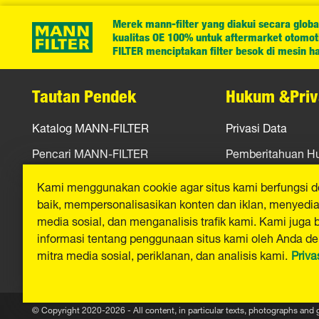
Merek mann-filter yang diakui secara globa
kualitas OE 100% untuk aftermarket otomotif
FILTER menciptakan filter besok di mesin har
Tautan Pendek
Hukum &Priv
Katalog MANN-FILTER
Privasi Data
Pencari MANN-FILTER
Pemberitahuan 
Peras
Jejak
Kami menggunakan cookie agar situs kami berfungsi 
baik, mempersonalisasikan konten dan iklan, menyediak
Kontak
media sosial, dan menganalisis trafik kami. Kami juga 
informasi tentang penggunaan situs kami oleh Anda d
mitra media sosial, periklanan, dan analisis kami.
Priva
© Copyright 2020-2026 - All content, in particular texts, photographs and 