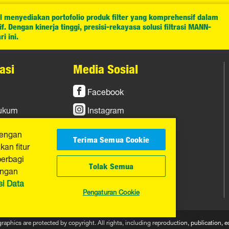
l menyediakan portofolio produk filter yang komprehensif dalam
. Dengan kinerja tinggi, presisi-rekayasa solusi filtrasi MANN-
i ini.
asi
Media Sosial
Facebook
Hukum
Instagram
YouTube
dengan
Terima Semua Cookie
an fitur
berbagi
Tolak Semua
engan
si Data
Pengaturan Cookie
graphics are protected by copyright. All rights, including reproduction, publicatio