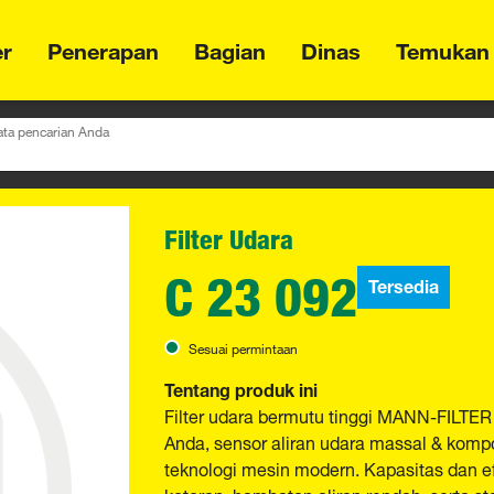
er
Penerapan
Bagian
Dinas
Temukan
ta pencarian Anda
Filter Udara
C 23 092
Tersedia
Sesuai permintaan
Tentang produk ini
Filter udara bermutu tinggi MANN-FILTER
Anda, sensor aliran udara massal & kompo
teknologi mesin modern. Kapasitas dan 
kotoran, hambatan aliran rendah, serta sta