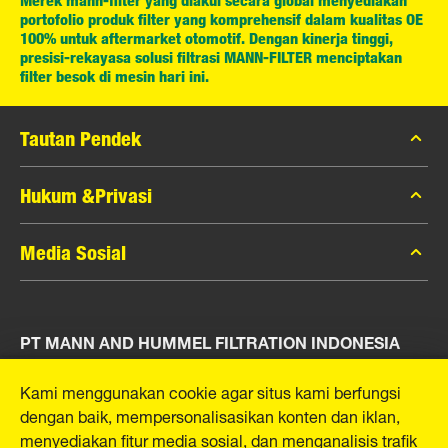
Merek mann-filter yang diakui secara global menyediakan
portofolio produk filter yang komprehensif dalam kualitas OE
100% untuk aftermarket otomotif. Dengan kinerja tinggi,
presisi-rekayasa solusi filtrasi MANN-FILTER menciptakan
filter besok di mesin hari ini.
Tautan Pendek
Katalog MANN-FILTER
Hukum &Privasi
Pencari MANN-FILTER
Privasi Data
Media Sosial
Peras
Pemberitahuan Hukum
Kontak
Facebook
Jejak
PT MANN AND HUMMEL FILTRATION INDONESIA
Instagram
YouTube
Puri Indah Financial Tower, Unit 107
Kami menggunakan cookie agar situs kami berfungsi
Jl. Puri Lingkar Dalam, RT01/RW02
dengan baik, mempersonalisasikan konten dan iklan,
Kembangan Selatan
menyediakan fitur media sosial, dan menganalisis trafik