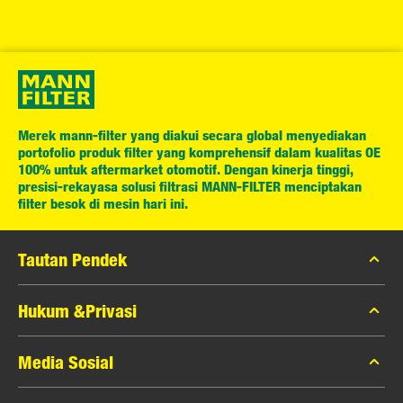
Merek mann-filter yang diakui secara global menyediakan
portofolio produk filter yang komprehensif dalam kualitas OE
100% untuk aftermarket otomotif. Dengan kinerja tinggi,
presisi-rekayasa solusi filtrasi MANN-FILTER menciptakan
filter besok di mesin hari ini.
Tautan Pendek
Katalog MANN-FILTER
Hukum &Privasi
Pencari MANN-FILTER
Privasi Data
Media Sosial
Peras
Pemberitahuan Hukum