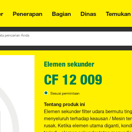
er
Penerapan
Bagian
Dinas
Temukan
ta pencarian Anda
Elemen sekunder
CF 12 009
Sesuai permintaan
Tentang produk ini
Elemen sekunder filter udara bermutu t
menyeluruh terhadap keausan / Mesin ter
rusak. Ketika elemen utama diganti, kon
terjadi - elemen sekunder tetap menyedia