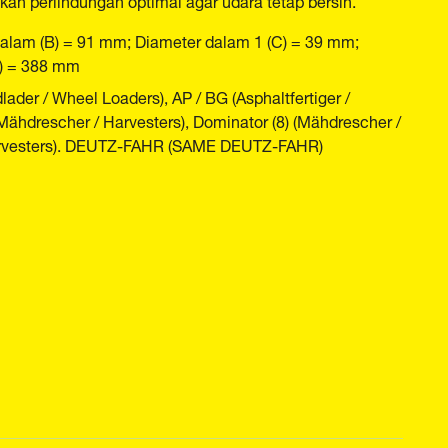
dalam (B) = 91 mm; Diameter dalam 1 (C) = 39 mm;
H) = 388 mm
der / Wheel Loaders), AP / BG (Asphaltfertiger /
Mähdrescher / Harvesters), Dominator (8) (Mähdrescher /
Harvesters). DEUTZ-FAHR (SAME DEUTZ-FAHR)