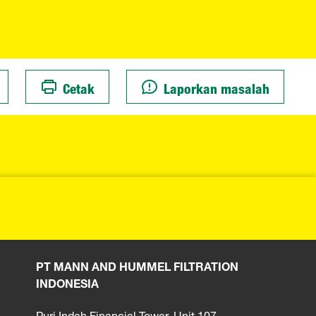
Cetak
Laporkan masalah
PT MANN AND HUMMEL FILTRATION
INDONESIA
Puri Indah Financial Tower, Unit 107