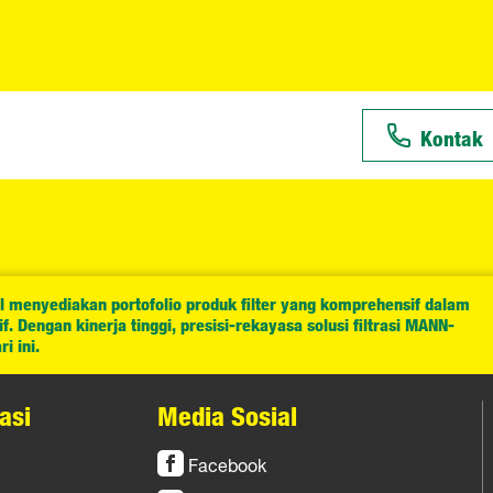
Kontak
l menyediakan portofolio produk filter yang komprehensif dalam
. Dengan kinerja tinggi, presisi-rekayasa solusi filtrasi MANN-
i ini.
asi
Media Sosial
Facebook