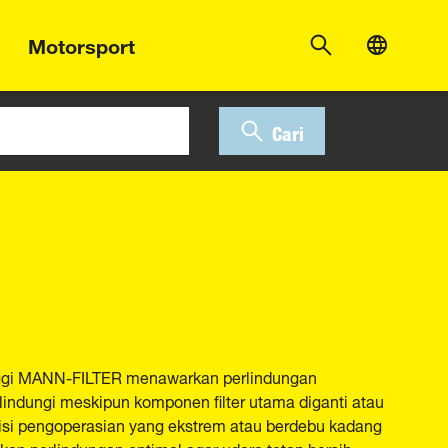
Motorsport
Cari
inggi MANN-FILTER menawarkan perlindungan
lindungi meskipun komponen filter utama diganti atau
disi pengoperasian yang ekstrem atau berdebu kadang
kan perlindungan optimal agar udara tetap bersih.