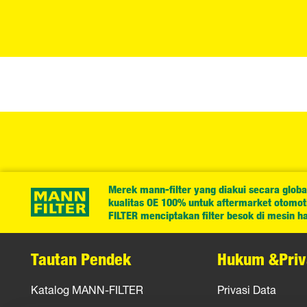
Merek mann-filter yang diakui secara globa
kualitas OE 100% untuk aftermarket otomotif
FILTER menciptakan filter besok di mesin har
Tautan Pendek
Hukum &Priv
Katalog MANN-FILTER
Privasi Data