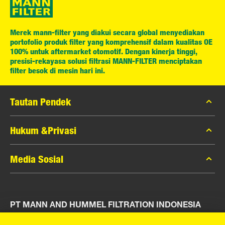
Merek mann-filter yang diakui secara global menyediakan
portofolio produk filter yang komprehensif dalam kualitas OE
100% untuk aftermarket otomotif. Dengan kinerja tinggi,
presisi-rekayasa solusi filtrasi MANN-FILTER menciptakan
filter besok di mesin hari ini.
Tautan Pendek
Katalog MANN-FILTER
Hukum &Privasi
Pencari MANN-FILTER
Privasi Data
Media Sosial
Peras
Pemberitahuan Hukum
Kontak
Facebook
Jejak
PT MANN AND HUMMEL FILTRATION INDONESIA
Instagram
YouTube