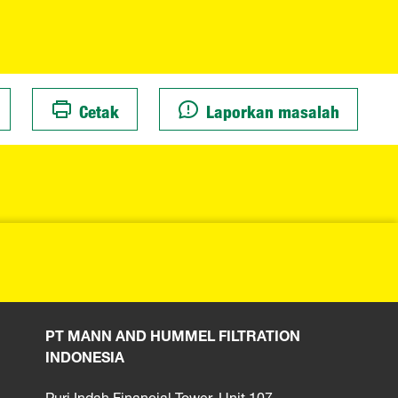
Cetak
Laporkan masalah
PT MANN AND HUMMEL FILTRATION
INDONESIA
Puri Indah Financial Tower, Unit 107