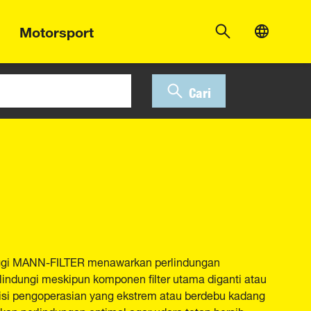
Motorsport
Cari
inggi MANN-FILTER menawarkan perlindungan
lindungi meskipun komponen filter utama diganti atau
disi pengoperasian yang ekstrem atau berdebu kadang
kan perlindungan optimal agar udara tetap bersih.