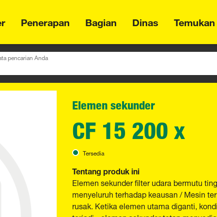
er
Penerapan
Bagian
Dinas
Temukan
ta pencarian Anda
Elemen sekunder
CF 15 200 x
Tersedia
Tentang produk ini
Elemen sekunder filter udara bermutu t
menyeluruh terhadap keausan / Mesin ter
rusak. Ketika elemen utama diganti, kon
terjadi - elemen sekunder tetap menyedia