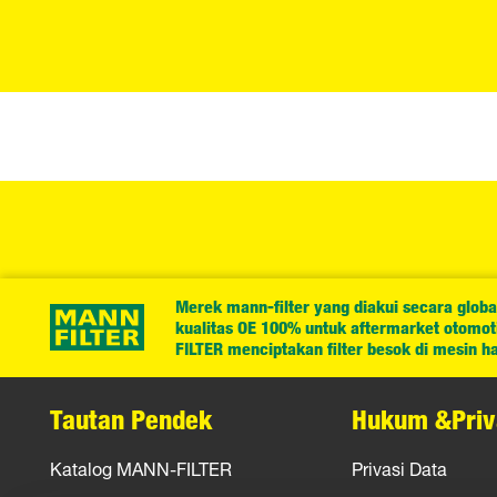
Merek mann-filter yang diakui secara globa
kualitas OE 100% untuk aftermarket otomotif
FILTER menciptakan filter besok di mesin har
Tautan Pendek
Hukum &Priv
Katalog MANN-FILTER
Privasi Data