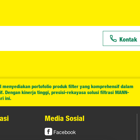
Kontak
l menyediakan portofolio produk filter yang komprehensif dalam
. Dengan kinerja tinggi, presisi-rekayasa solusi filtrasi MANN-
i ini.
asi
Media Sosial
Facebook