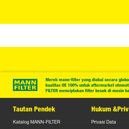
Merek mann-filter yang diakui secara globa
kualitas OE 100% untuk aftermarket otomotif
FILTER menciptakan filter besok di mesin har
Tautan Pendek
Hukum &Priv
Katalog MANN-FILTER
Privasi Data