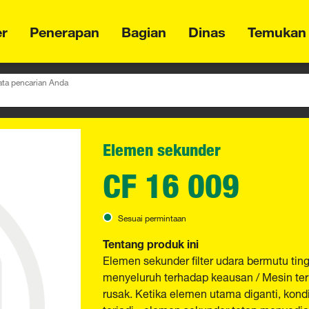
er
Penerapan
Bagian
Dinas
Temukan
ta pencarian Anda
Elemen sekunder
CF 16 009
Sesuai permintaan
Tentang produk ini
Elemen sekunder filter udara bermutu t
menyeluruh terhadap keausan / Mesin ter
rusak. Ketika elemen utama diganti, kon
terjadi - elemen sekunder tetap menyedia