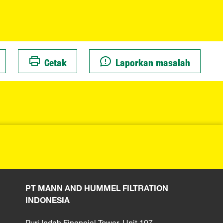
Cetak
Laporkan masalah
PT MANN AND HUMMEL FILTRATION
INDONESIA
Puri Indah Financial Tower, Unit 107