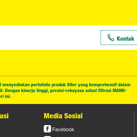
Kontak
l menyediakan portofolio produk filter yang komprehensif dalam
. Dengan kinerja tinggi, presisi-rekayasa solusi filtrasi MANN-
i ini.
asi
Media Sosial
Facebook