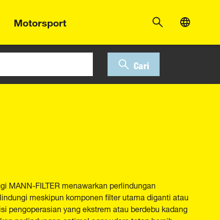
Motorsport
Cari
inggi MANN-FILTER menawarkan perlindungan
lindungi meskipun komponen filter utama diganti atau
disi pengoperasian yang ekstrem atau berdebu kadang
kan perlindungan optimal agar udara tetap bersih.