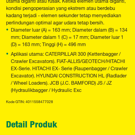
utama diganti atau rusak. Ketika elemen utama diganti,
kondisi pengoperasian yang ekstrem atau berdebu
kadang terjadi - elemen sekunder tetap menyediakan
perlindungan optimal agar udara tetap bersih.
Diameter luar (A) = 163 mm; Diameter dalam (B) = 134
mm; Diameter dalam 1 (C) = 17 mm; Diameter luar 1
(D) = 163 mm; Tinggi (H) = 496 mm
Aplikasi utama: CATERPILLAR 300 (Kettenbagger /
Crawler Excavators). FIAT-ALLIS/GEOTECH/HITACHI
EX-Serie. HITACHI EX- Serie (Raupenbagger / Crawler
Excavator). HYUNDAI CONSTRUCTION HL (Radlader
/ Wheel Loaders). JCB (J.C. BAMFORD) JS / JZ
(Hydraulikbagger / Hydraulic Exc
Kode GTIN: 4011558477028
Detail Produk