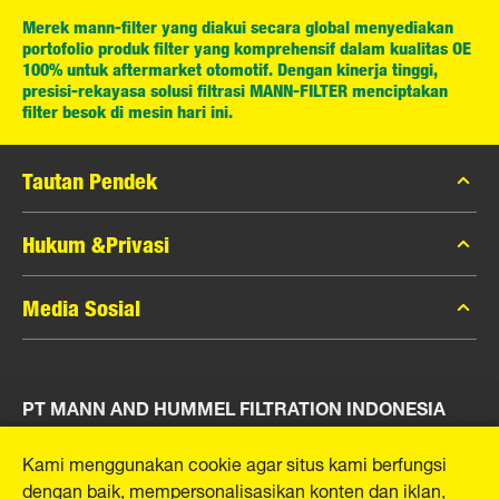
Merek mann-filter yang diakui secara global menyediakan
portofolio produk filter yang komprehensif dalam kualitas OE
100% untuk aftermarket otomotif. Dengan kinerja tinggi,
presisi-rekayasa solusi filtrasi MANN-FILTER menciptakan
filter besok di mesin hari ini.
Tautan Pendek
Katalog MANN-FILTER
Hukum &Privasi
Pencari MANN-FILTER
Privasi Data
Media Sosial
Peras
Pemberitahuan Hukum
Kontak
Facebook
Jejak
PT MANN AND HUMMEL FILTRATION INDONESIA
Instagram
YouTube
Puri Indah Financial Tower, Unit 107
Kami menggunakan cookie agar situs kami berfungsi
Jl. Puri Lingkar Dalam, RT01/RW02
dengan baik, mempersonalisasikan konten dan iklan,