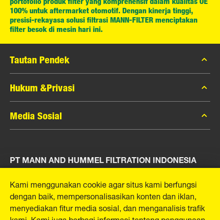
portofolio produk filter yang komprehensif dalam kualitas OE
100% untuk aftermarket otomotif. Dengan kinerja tinggi,
presisi-rekayasa solusi filtrasi MANN-FILTER menciptakan
filter besok di mesin hari ini.
Tautan Pendek
Katalog MANN-FILTER
Hukum &Privasi
Pencari MANN-FILTER
Privasi Data
Media Sosial
Peras
Pemberitahuan Hukum
Kontak
Facebook
Jejak
PT MANN AND HUMMEL FILTRATION INDONESIA
Instagram
YouTube
Puri Indah Financial Tower, Unit 107
Kami menggunakan cookie agar situs kami berfungsi
Jl. Puri Lingkar Dalam, RT01/RW02
dengan baik, mempersonalisasikan konten dan iklan,
Kembangan Selatan
menyediakan fitur media sosial, dan menganalisis trafik
Kecamatan Kembangan
kami. Kami juga berbagi informasi tentang penggunaan