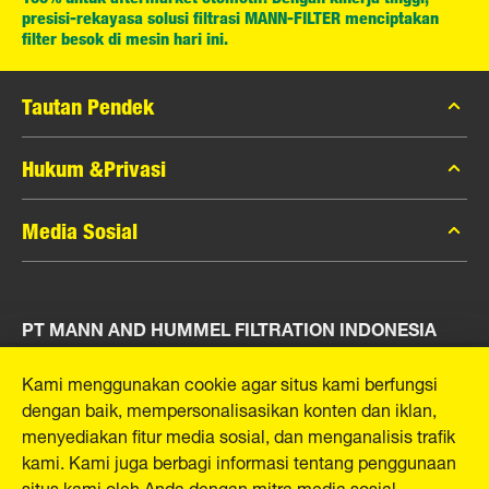
presisi-rekayasa solusi filtrasi MANN-FILTER menciptakan
filter besok di mesin hari ini.
Tautan Pendek
Katalog MANN-FILTER
Hukum &Privasi
Pencari MANN-FILTER
Privasi Data
Media Sosial
Peras
Pemberitahuan Hukum
Kontak
Facebook
Jejak
PT MANN AND HUMMEL FILTRATION INDONESIA
Instagram
YouTube
Puri Indah Financial Tower, Unit 107
Kami menggunakan cookie agar situs kami berfungsi
Jl. Puri Lingkar Dalam, RT01/RW02
dengan baik, mempersonalisasikan konten dan iklan,
Kembangan Selatan
menyediakan fitur media sosial, dan menganalisis trafik
Kecamatan Kembangan
kami. Kami juga berbagi informasi tentang penggunaan
West Jakarta 11610, Indonesia
situs kami oleh Anda dengan mitra media sosial,