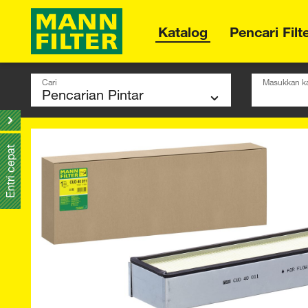
Katalog
Pencari Filt
Cari
Masukkan ka
Entri cepat