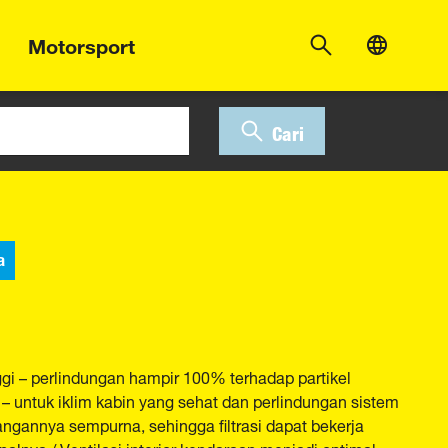
Motorsport
Cari
a
ggi – perlindungan hampir 100% terhadap partikel
an – untuk iklim kabin yang sehat dan perlindungan sistem
gannya sempurna, sehingga filtrasi dapat bekerja
nalnya / Ventilasi interior kendaraan menjadi optimal