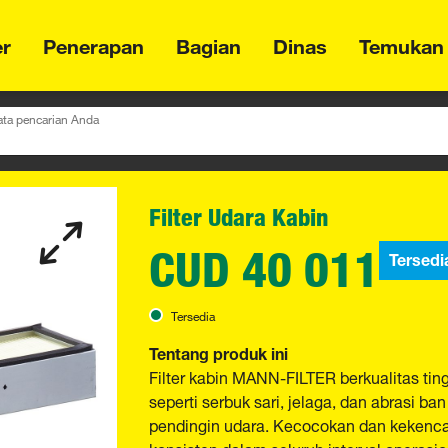
er
Penerapan
Bagian
Dinas
Temukan
ta pencarian Anda
Filter Udara Kabin
CUD 40 011
Tersedi
Tersedia
Tentang produk ini
Filter kabin MANN-FILTER berkualitas tin
seperti serbuk sari, jelaga, dan abrasi b
pendingin udara. Kecocokan dan kekencan
konsisten dalam seluruh interval operasio