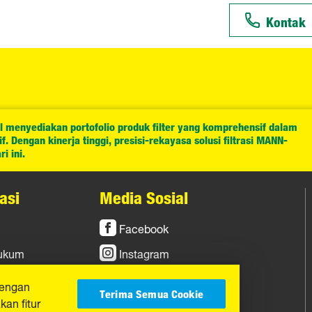
Kontak
l menyediakan portofolio produk filter yang komprehensif dalam
. Dengan kinerja tinggi, presisi-rekayasa solusi filtrasi MANN-
i ini.
asi
Media Sosial
Facebook
Hukum
Instagram
YouTube
dengan
Terima Semua Cookie
an fitur