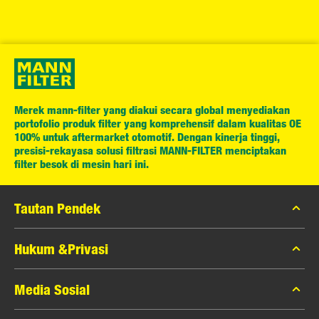
Merek mann-filter yang diakui secara global menyediakan
portofolio produk filter yang komprehensif dalam kualitas OE
100% untuk aftermarket otomotif. Dengan kinerja tinggi,
presisi-rekayasa solusi filtrasi MANN-FILTER menciptakan
filter besok di mesin hari ini.
Tautan Pendek
Katalog MANN-FILTER
Hukum &Privasi
Pencari MANN-FILTER
Privasi Data
Media Sosial
Peras
Pemberitahuan Hukum