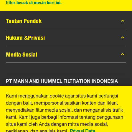
filter besok di mesin hari ini.
Tautan Pendek
Katalog MANN-FILTER
Hukum &Privasi
Pencari MANN-FILTER
Privasi Data
Media Sosial
Peras
Pemberitahuan Hukum
Kontak
Facebook
Jejak
PT MANN AND HUMMEL FILTRATION INDONESIA
Instagram
YouTube
Puri Indah Financial Tower, Unit 107
Kami menggunakan cookie agar situs kami berfungsi
Jl. Puri Lingkar Dalam, RT01/RW02
dengan baik, mempersonalisasikan konten dan iklan,
Kembangan Selatan
menyediakan fitur media sosial, dan menganalisis trafik
Kecamatan Kembangan
kami. Kami juga berbagi informasi tentang penggunaan
West Jakarta 11610, Indonesia
situs kami oleh Anda dengan mitra media sosial,
E-Mail:
mhsg@mann-hummel.com
periklanan, dan analisis kami.
Privasi Data