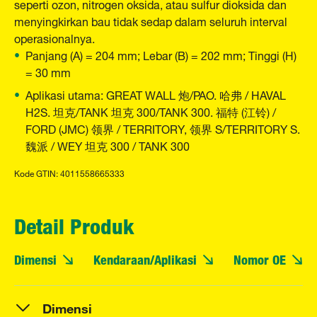
seperti ozon, nitrogen oksida, atau sulfur dioksida dan
menyingkirkan bau tidak sedap dalam seluruh interval
operasionalnya.
Panjang (A) = 204 mm; Lebar (B) = 202 mm; Tinggi (H)
= 30 mm
Aplikasi utama: GREAT WALL 炮/PAO. 哈弗 / HAVAL
H2S. 坦克/TANK 坦克 300/TANK 300. 福特 (江铃) /
FORD (JMC) 领界 / TERRITORY, 领界 S/TERRITORY S.
魏派 / WEY 坦克 300 / TANK 300
Kode GTIN: 4011558665333
Detail Produk
Dimensi
Kendaraan/Aplikasi
Nomor OE
Dimensi