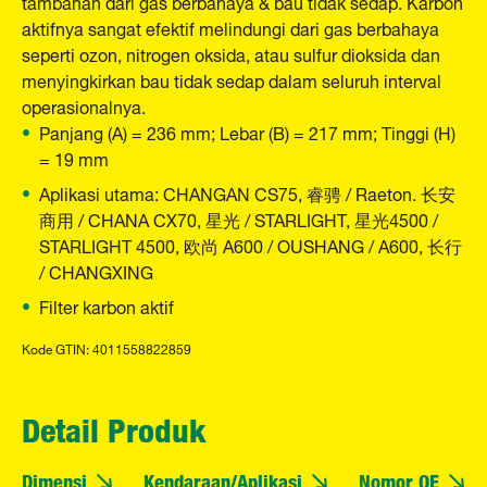
tambahan dari gas berbahaya & bau tidak sedap. Karbon
aktifnya sangat efektif melindungi dari gas berbahaya
seperti ozon, nitrogen oksida, atau sulfur dioksida dan
menyingkirkan bau tidak sedap dalam seluruh interval
operasionalnya.
Panjang (A) = 236 mm; Lebar (B) = 217 mm; Tinggi (H)
= 19 mm
Aplikasi utama: CHANGAN CS75, 睿骋 / Raeton. 长安
商用 / CHANA CX70, 星光 / STARLIGHT, 星光4500 /
STARLIGHT 4500, 欧尚 A600 / OUSHANG / A600, 长行
/ CHANGXING
Filter karbon aktif
Kode GTIN: 4011558822859
Detail Produk
Dimensi
Kendaraan/Aplikasi
Nomor OE