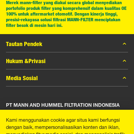
Merek mann-filter yang diakui secara global menyediakan
portofolio produk filter yang komprehensif dalam kualitas OE
100% untuk aftermarket otomotif. Dengan kinerja tinggi,
presisi-rekayasa solusi filtrasi MANN-FILTER menciptakan
filter besok di mesin hari ini.
Tautan Pendek
Katalog MANN-FILTER
Hukum &Privasi
Pencari MANN-FILTER
Privasi Data
Media Sosial
Peras
Pemberitahuan Hukum
Kontak
Facebook
Jejak
PT MANN AND HUMMEL FILTRATION INDONESIA
Instagram
YouTube
Puri Indah Financial Tower, Unit 107
Kami menggunakan cookie agar situs kami berfungsi
Jl. Puri Lingkar Dalam, RT01/RW02
dengan baik, mempersonalisasikan konten dan iklan,
Kembangan Selatan
menyediakan fitur media sosial, dan menganalisis trafik