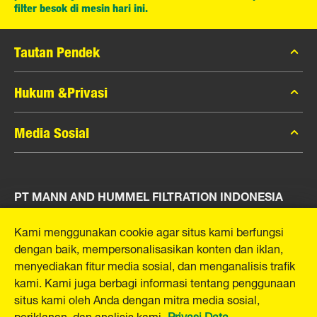
filter besok di mesin hari ini.
Tautan Pendek
Katalog MANN-FILTER
Hukum &Privasi
Pencari MANN-FILTER
Privasi Data
Media Sosial
Peras
Pemberitahuan Hukum
Kontak
Facebook
Jejak
PT MANN AND HUMMEL FILTRATION INDONESIA
Instagram
YouTube
Puri Indah Financial Tower, Unit 107
Kami menggunakan cookie agar situs kami berfungsi
Jl. Puri Lingkar Dalam, RT01/RW02
dengan baik, mempersonalisasikan konten dan iklan,
Kembangan Selatan
menyediakan fitur media sosial, dan menganalisis trafik
Kecamatan Kembangan
kami. Kami juga berbagi informasi tentang penggunaan
West Jakarta 11610, Indonesia
situs kami oleh Anda dengan mitra media sosial,
E-Mail:
mhsg@mann-hummel.com
periklanan, dan analisis kami.
Privasi Data