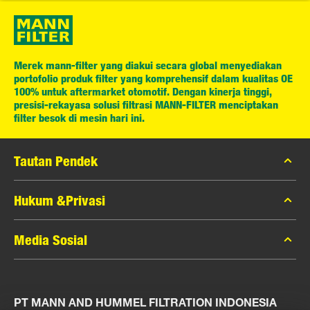
Merek mann-filter yang diakui secara global menyediakan
portofolio produk filter yang komprehensif dalam kualitas OE
100% untuk aftermarket otomotif. Dengan kinerja tinggi,
presisi-rekayasa solusi filtrasi MANN-FILTER menciptakan
filter besok di mesin hari ini.
Tautan Pendek
Katalog MANN-FILTER
Hukum &Privasi
Pencari MANN-FILTER
Privasi Data
Media Sosial
Peras
Pemberitahuan Hukum
Kontak
Facebook
Jejak
PT MANN AND HUMMEL FILTRATION INDONESIA
Instagram