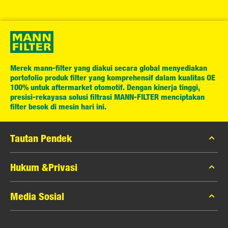
Merek mann-filter yang diakui secara global menyediakan
portofolio produk filter yang komprehensif dalam kualitas OE
100% untuk aftermarket otomotif. Dengan kinerja tinggi,
presisi-rekayasa solusi filtrasi MANN-FILTER menciptakan
filter besok di mesin hari ini.
Tautan Pendek
Katalog MANN-FILTER
Hukum &Privasi
Pencari MANN-FILTER
Privasi Data
Media Sosial
Peras
Pemberitahuan Hukum
Kontak
Facebook