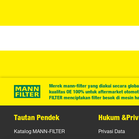
Merek mann-filter yang diakui secara globa
kualitas OE 100% untuk aftermarket otomotif
FILTER menciptakan filter besok di mesin har
Tautan Pendek
Hukum &Priv
Katalog MANN-FILTER
Privasi Data