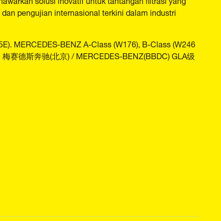
 dan pengujian internasional terkini dalam industri
H15E). MERCEDES-BENZ A-Class (W176), B-Class (W246
X156). 梅赛德斯奔驰(北京) / MERCEDES-BENZ(BBDC) GLA级