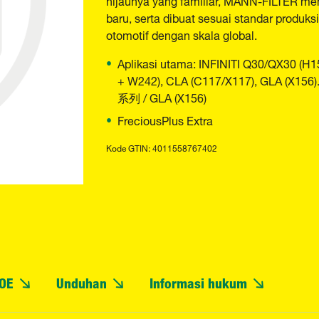
baru, serta dibuat sesuai standar produksi
otomotif dengan skala global.
Aplikasi utama: INFINITI Q30/QX30 (
+ W242), CLA (C117/X117), GLA (
系列 / GLA (X156)
FreciousPlus Extra
Kode GTIN: 4011558767402
OE
Unduhan
Informasi hukum