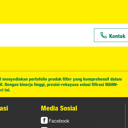
Kontak
l menyediakan portofolio produk filter yang komprehensif dalam
. Dengan kinerja tinggi, presisi-rekayasa solusi filtrasi MANN-
i ini.
asi
Media Sosial
Facebook