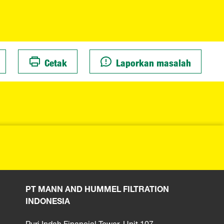
Cetak
Laporkan masalah
PT MANN AND HUMMEL FILTRATION
INDONESIA
Puri Indah Financial Tower, Unit 107