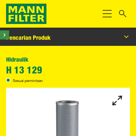
Beralih Navigas
Pencarian Produk
Hidraulik
H 13 129
Sesuai permintaan