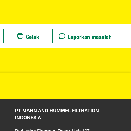
Cetak
Laporkan masalah
PT MANN AND HUMMEL FILTRATION
INDONESIA
Puri Indah Financial Tower, Unit 107