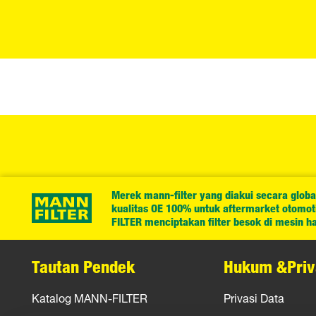
Merek mann-filter yang diakui secara globa
kualitas OE 100% untuk aftermarket otomotif
FILTER menciptakan filter besok di mesin har
Tautan Pendek
Hukum &Priv
Katalog MANN-FILTER
Privasi Data