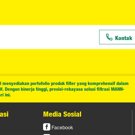
Kontak
l menyediakan portofolio produk filter yang komprehensif dalam
. Dengan kinerja tinggi, presisi-rekayasa solusi filtrasi MANN-
i ini.
asi
Media Sosial
Facebook