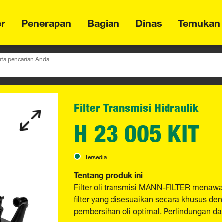
er
Penerapan
Bagian
Dinas
Temukan
ta pencarian Anda
Filter Transmisi Hidraulik
H 23 005 KIT
Tersedia
Tentang produk ini
Filter oli transmisi MANN-FILTER menawark
filter yang disesuaikan secara khusus d
pembersihan oli optimal. Perlindungan da