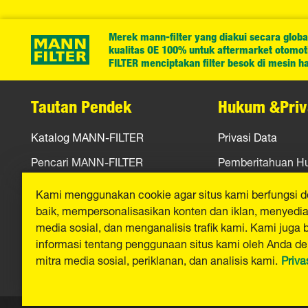
Merek mann-filter yang diakui secara globa
kualitas OE 100% untuk aftermarket otomotif
FILTER menciptakan filter besok di mesin har
Tautan Pendek
Hukum &Priv
Katalog MANN-FILTER
Privasi Data
Pencari MANN-FILTER
Pemberitahuan 
Peras
Jejak
Kami menggunakan cookie agar situs kami berfungsi 
baik, mempersonalisasikan konten dan iklan, menyediak
Kontak
media sosial, dan menganalisis trafik kami. Kami juga 
informasi tentang penggunaan situs kami oleh Anda d
mitra media sosial, periklanan, dan analisis kami.
Priva