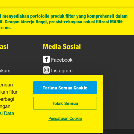
l menyediakan portofolio produk filter yang komprehensif dalam
. Dengan kinerja tinggi, presisi-rekayasa solusi filtrasi MANN-
i ini.
asi
Media Sosial
Facebook
Hukum
Instagram
YouTube
dengan
Terima Semua Cookie
an fitur
berbagi
Tolak Semua
engan
si Data
Pengaturan Cookie