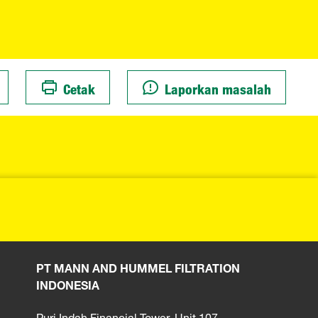
Cetak
Laporkan masalah
PT MANN AND HUMMEL FILTRATION
INDONESIA
Puri Indah Financial Tower, Unit 107