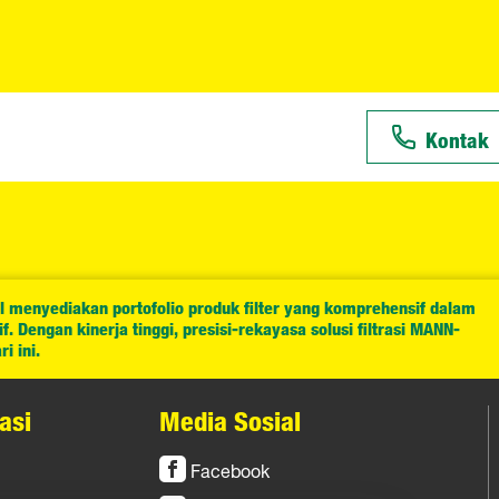
Kontak
l menyediakan portofolio produk filter yang komprehensif dalam
. Dengan kinerja tinggi, presisi-rekayasa solusi filtrasi MANN-
i ini.
asi
Media Sosial
Facebook