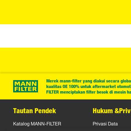
Merek mann-filter yang diakui secara globa
kualitas OE 100% untuk aftermarket otomotif
FILTER menciptakan filter besok di mesin har
Tautan Pendek
Hukum &Priv
Katalog MANN-FILTER
Privasi Data