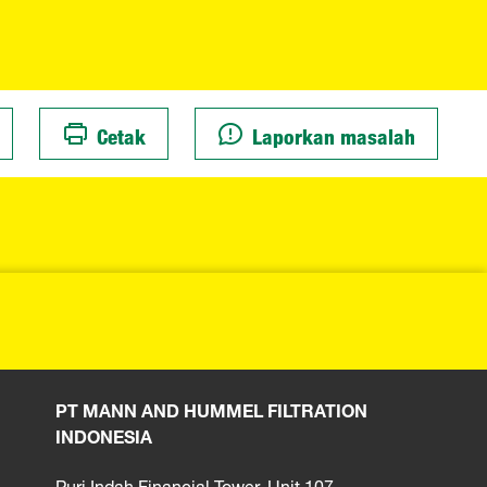
Cetak
Laporkan masalah
PT MANN AND HUMMEL FILTRATION
INDONESIA
Puri Indah Financial Tower, Unit 107