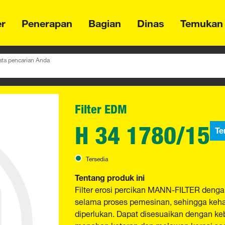
er
Penerapan
Bagian
Dinas
Temukan
ta pencarian Anda
Filter EDM
H 34 1780/15
Te
Tersedia
Tentang produk ini
Filter erosi percikan MANN-FILTER dengan 
selama proses pemesinan, sehingga kehad
diperlukan. Dapat disesuaikan dengan ke
menahan kotoran dan melawan korosi sec