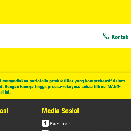
Kontak
l menyediakan portofolio produk filter yang komprehensif dalam
. Dengan kinerja tinggi, presisi-rekayasa solusi filtrasi MANN-
i ini.
asi
Media Sosial
Facebook