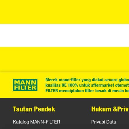
Merek mann-filter yang diakui secara globa
kualitas OE 100% untuk aftermarket otomotif
FILTER menciptakan filter besok di mesin har
Tautan Pendek
Hukum &Priv
Katalog MANN-FILTER
Privasi Data