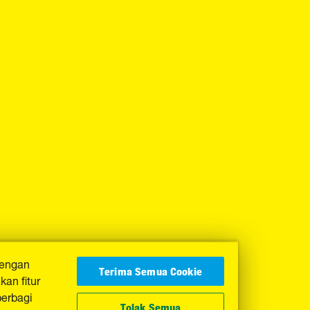
dengan
Terima Semua Cookie
an fitur
berbagi
Tolak Semua