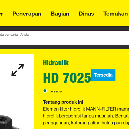
er
Penerapan
Bagian
Dinas
Temukan
ta pencarian Anda
Hidraulik
HD 7025
Tersedia
Tersedia
Tentang produk ini
Elemen filter hidrolik MANN-FILTER mam
hidrolik beroperasi tanpa masalah. Berkat
penggunaan, kotoran paling halus pun dapa