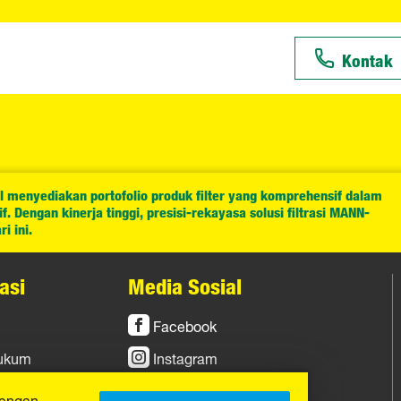
Kontak
l menyediakan portofolio produk filter yang komprehensif dalam
. Dengan kinerja tinggi, presisi-rekayasa solusi filtrasi MANN-
i ini.
asi
Media Sosial
Facebook
Hukum
Instagram
YouTube
dengan