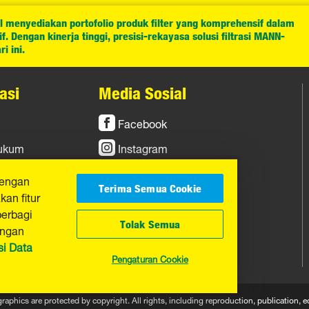
l menyediakan portofolio produk filter yang komprehensif dalam
. Dengan kinerja tinggi, presisi-rekayasa solusi filtrasi MANN-
i ini.
asi
Media Sosial
Facebook
Hukum
Instagram
YouTube
dengan
Terima Semua Cookie
an fitur
berbagi
Tolak Semua
engan
si Data
Pengaturan Cookie
graphics are protected by copyright. All rights, including reproduction, publicatio