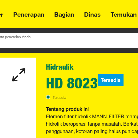
er
Penerapan
Bagian
Dinas
Temukan
ta pencarian Anda
Hidraulik
HD 8023
Tersedia
Tersedia
Tentang produk ini
Elemen filter hidrolik MANN-FILTER mam
hidrolik beroperasi tanpa masalah. Berkat
penggunaan, kotoran paling halus pun dapa