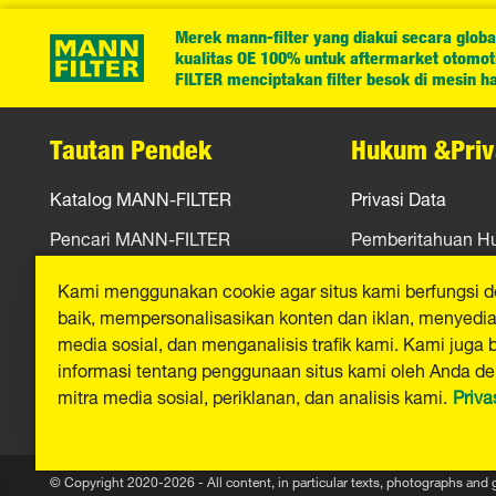
Merek mann-filter yang diakui secara globa
kualitas OE 100% untuk aftermarket otomotif
FILTER menciptakan filter besok di mesin har
Tautan Pendek
Hukum &Priv
Katalog MANN-FILTER
Privasi Data
Pencari MANN-FILTER
Pemberitahuan 
Peras
Jejak
Kami menggunakan cookie agar situs kami berfungsi 
baik, mempersonalisasikan konten dan iklan, menyediak
Kontak
media sosial, dan menganalisis trafik kami. Kami juga 
informasi tentang penggunaan situs kami oleh Anda d
mitra media sosial, periklanan, dan analisis kami.
Priva
© Copyright 2020-2026 - All content, in particular texts, photographs and 