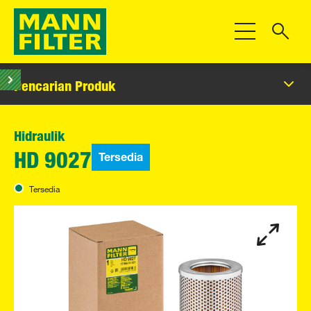
Beralih Navigas
Pencarian Produk
Hidraulik
Tersedia
HD 9027
Tersedia