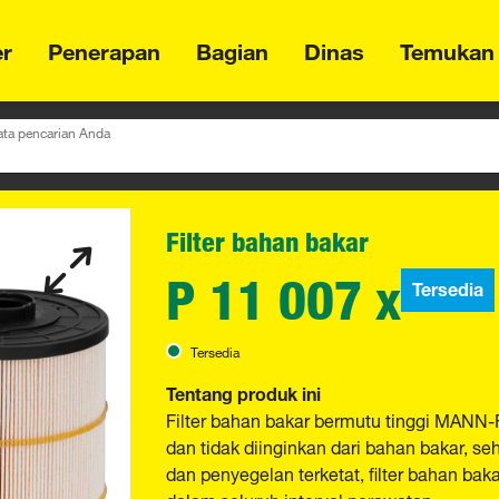
er
Penerapan
Bagian
Dinas
Temukan
ta pencarian Anda
Filter bahan bakar
P 11 007 x
Tersedia
Tersedia
Tentang produk ini
Filter bahan bakar bermutu tinggi MANN-
dan tidak diinginkan dari bahan bakar, 
dan penyegelan terketat, filter bahan bak
dalam seluruh interval perawatan.