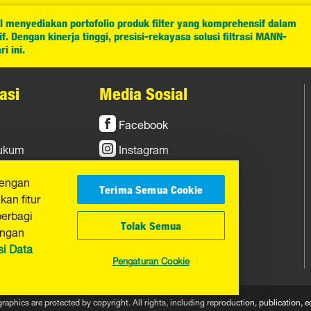
l menyediakan portofolio produk filter yang komprehensif dalam
. Dengan kinerja tinggi, presisi-rekayasa solusi filtrasi MANN-
i ini.
asi
Media Sosial
Facebook
Hukum
Instagram
YouTube
dengan
Terima Semua Cookie
an fitur
berbagi
Tolak Semua
engan
si Data
Pengaturan Cookie
graphics are protected by copyright. All rights, including reproduction, publicatio