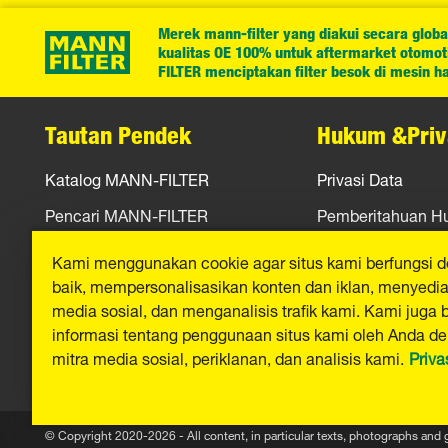
Merek mann-filter yang diakui secara globa
kualitas OE 100% untuk aftermarket otomotif
FILTER menciptakan filter besok di mesin har
Tautan Pendek
Hukum &Priv
Katalog MANN-FILTER
Privasi Data
Pencari MANN-FILTER
Pemberitahuan 
Peras
Jejak
Kami menggunakan cookie agar situs kami berfungsi 
baik, mempersonalisasikan konten dan iklan, menyediak
Kontak
media sosial, dan menganalisis trafik kami. Kami juga 
informasi tentang penggunaan situs kami oleh Anda d
mitra media sosial, periklanan, dan analisis kami.
Priva
© Copyright 2020-2026 - All content, in particular texts, photographs and 