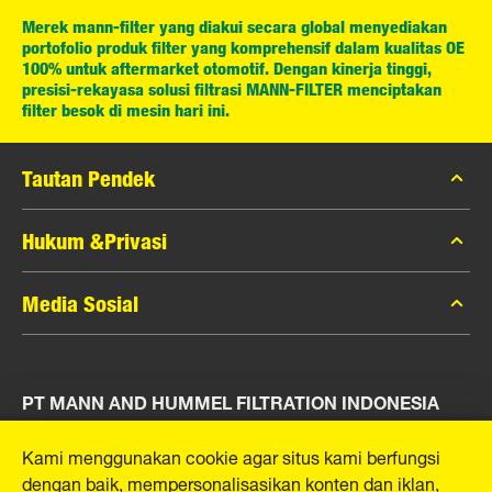
Merek mann-filter yang diakui secara global menyediakan
portofolio produk filter yang komprehensif dalam kualitas OE
100% untuk aftermarket otomotif. Dengan kinerja tinggi,
presisi-rekayasa solusi filtrasi MANN-FILTER menciptakan
filter besok di mesin hari ini.
Tautan Pendek
Katalog MANN-FILTER
Hukum &Privasi
Pencari MANN-FILTER
Privasi Data
Media Sosial
Peras
Pemberitahuan Hukum
Kontak
Facebook
Jejak
PT MANN AND HUMMEL FILTRATION INDONESIA
Instagram
YouTube
Puri Indah Financial Tower, Unit 107
Kami menggunakan cookie agar situs kami berfungsi
Jl. Puri Lingkar Dalam, RT01/RW02
dengan baik, mempersonalisasikan konten dan iklan,