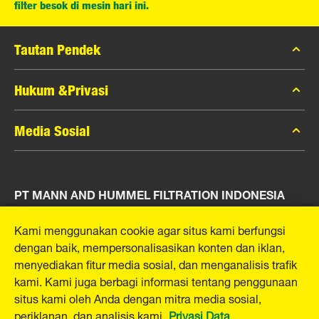
filter besok di mesin hari ini.
Tautan Pendek
Katalog MANN-FILTER
Hukum &Privasi
Pencari MANN-FILTER
Privasi Data
Media Sosial
Peras
Pemberitahuan Hukum
Kontak
Facebook
Jejak
PT MANN AND HUMMEL FILTRATION INDONESIA
Instagram
YouTube
Puri Indah Financial Tower, Unit 107
Kami menggunakan cookie agar situs kami berfungsi
Jl. Puri Lingkar Dalam, RT01/RW02
dengan baik, mempersonalisasikan konten dan iklan,
Kembangan Selatan
menyediakan fitur media sosial, dan menganalisis trafik
Kecamatan Kembangan
kami. Kami juga berbagi informasi tentang penggunaan
West Jakarta 11610, Indonesia
situs kami oleh Anda dengan mitra media sosial,
E-Mail:
mhsg@mann-hummel.com
periklanan, dan analisis kami.
Privasi Data