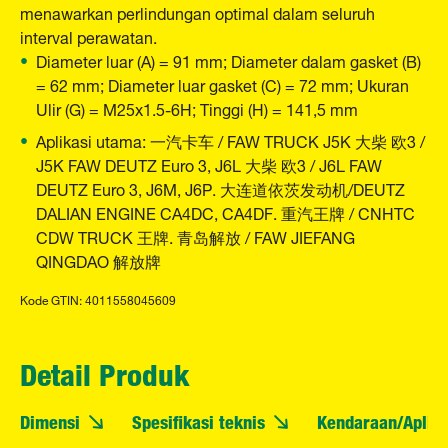
menawarkan perlindungan optimal dalam seluruh
interval perawatan.
Diameter luar (A) = 91 mm; Diameter dalam gasket (B)
= 62 mm; Diameter luar gasket (C) = 72 mm; Ukuran
Ulir (G) = M25x1.5-6H; Tinggi (H) = 141,5 mm
Aplikasi utama: 一汽卡车 / FAW TRUCK J5K 大柴 欧3 /
J5K FAW DEUTZ Euro 3, J6L 大柴 欧3 / J6L FAW
DEUTZ Euro 3, J6M, J6P. 大连道依茨发动机/DEUTZ
DALIAN ENGINE CA4DC, CA4DF. 重汽王牌 / CNHTC
CDW TRUCK 王牌. 青岛解放 / FAW JIEFANG
QINGDAO 解放牌
Kode GTIN: 4011558045609
Detail Produk
Dimensi
Spesifikasi teknis
Kendaraan/Aplika