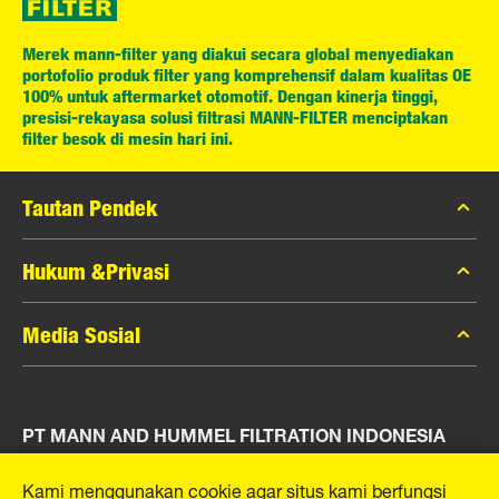
Merek mann-filter yang diakui secara global menyediakan
portofolio produk filter yang komprehensif dalam kualitas OE
100% untuk aftermarket otomotif. Dengan kinerja tinggi,
presisi-rekayasa solusi filtrasi MANN-FILTER menciptakan
filter besok di mesin hari ini.
Tautan Pendek
Katalog MANN-FILTER
Hukum &Privasi
Pencari MANN-FILTER
Privasi Data
Media Sosial
Peras
Pemberitahuan Hukum
Kontak
Facebook
Jejak
PT MANN AND HUMMEL FILTRATION INDONESIA
Instagram
YouTube
Puri Indah Financial Tower, Unit 107
Kami menggunakan cookie agar situs kami berfungsi