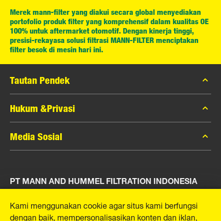
Merek mann-filter yang diakui secara global menyediakan
portofolio produk filter yang komprehensif dalam kualitas OE
100% untuk aftermarket otomotif. Dengan kinerja tinggi,
presisi-rekayasa solusi filtrasi MANN-FILTER menciptakan
filter besok di mesin hari ini.
Tautan Pendek
Katalog MANN-FILTER
Hukum &Privasi
Pencari MANN-FILTER
Privasi Data
Media Sosial
Peras
Pemberitahuan Hukum
Kontak
Facebook
Jejak
PT MANN AND HUMMEL FILTRATION INDONESIA
Instagram
YouTube
Puri Indah Financial Tower, Unit 107
Kami menggunakan cookie agar situs kami berfungsi
Jl. Puri Lingkar Dalam, RT01/RW02
dengan baik, mempersonalisasikan konten dan iklan,