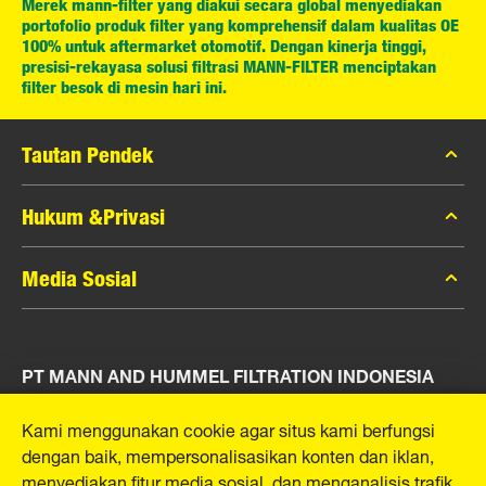
Merek mann-filter yang diakui secara global menyediakan
portofolio produk filter yang komprehensif dalam kualitas OE
100% untuk aftermarket otomotif. Dengan kinerja tinggi,
presisi-rekayasa solusi filtrasi MANN-FILTER menciptakan
filter besok di mesin hari ini.
Tautan Pendek
Katalog MANN-FILTER
Hukum &Privasi
Pencari MANN-FILTER
Privasi Data
Media Sosial
Peras
Pemberitahuan Hukum
Kontak
Facebook
Jejak
PT MANN AND HUMMEL FILTRATION INDONESIA
Instagram
YouTube
Puri Indah Financial Tower, Unit 107
Kami menggunakan cookie agar situs kami berfungsi
Jl. Puri Lingkar Dalam, RT01/RW02
dengan baik, mempersonalisasikan konten dan iklan,
Kembangan Selatan
menyediakan fitur media sosial, dan menganalisis trafik