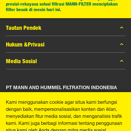
presisi-rekayasa solusi filtrasi MANN-FILTER menciptakan
filter besok di mesin hari ini.
Tautan Pendek
Katalog MANN-FILTER
Hukum &Privasi
Pencari MANN-FILTER
Privasi Data
Media Sosial
Peras
Pemberitahuan Hukum
Kontak
Facebook
Jejak
PT MANN AND HUMMEL FILTRATION INDONESIA
Instagram
YouTube
Puri Indah Financial Tower, Unit 107
Kami menggunakan cookie agar situs kami berfungsi
Jl. Puri Lingkar Dalam, RT01/RW02
dengan baik, mempersonalisasikan konten dan iklan,
Kembangan Selatan
menyediakan fitur media sosial, dan menganalisis trafik
Kecamatan Kembangan
kami. Kami juga berbagi informasi tentang penggunaan
West Jakarta 11610, Indonesia
situs kami oleh Anda dengan mitra media sosial,