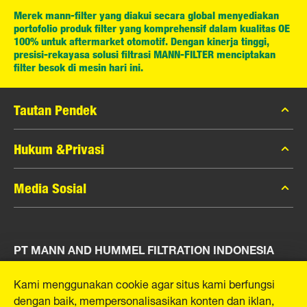
Merek mann-filter yang diakui secara global menyediakan
portofolio produk filter yang komprehensif dalam kualitas OE
100% untuk aftermarket otomotif. Dengan kinerja tinggi,
presisi-rekayasa solusi filtrasi MANN-FILTER menciptakan
filter besok di mesin hari ini.
Tautan Pendek
Katalog MANN-FILTER
Hukum &Privasi
Pencari MANN-FILTER
Privasi Data
Media Sosial
Peras
Pemberitahuan Hukum
Kontak
Facebook
Jejak
PT MANN AND HUMMEL FILTRATION INDONESIA
Instagram
YouTube
Puri Indah Financial Tower, Unit 107
Kami menggunakan cookie agar situs kami berfungsi
Jl. Puri Lingkar Dalam, RT01/RW02
dengan baik, mempersonalisasikan konten dan iklan,