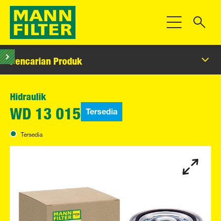
Beralih Navigas
Pencarian Produk
Hidraulik
Tersedia
WD 13 015
Tersedia