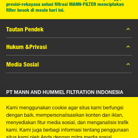
presisi-rekayasa solusi filtrasi MANN-FILTER menciptakan
filter besok di mesin hari ini.
Tautan Pendek
Katalog MANN-FILTER
Hukum &Privasi
Pencari MANN-FILTER
Privasi Data
Media Sosial
Peras
Pemberitahuan Hukum
Kontak
Facebook
Jejak
PT MANN AND HUMMEL FILTRATION INDONESIA
Instagram
YouTube
Puri Indah Financial Tower, Unit 107
Kami menggunakan cookie agar situs kami berfungsi
Jl. Puri Lingkar Dalam, RT01/RW02
dengan baik, mempersonalisasikan konten dan iklan,
Kembangan Selatan
menyediakan fitur media sosial, dan menganalisis trafik
Kecamatan Kembangan
kami. Kami juga berbagi informasi tentang penggunaan
West Jakarta 11610, Indonesia
situs kami oleh Anda dengan mitra media sosial,