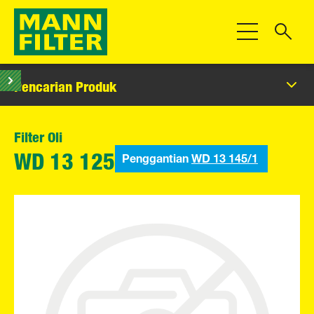
Beralih Navigas
Pencarian Produk
Filter Oli
Penggantian
WD 13 145/1
WD 13 125